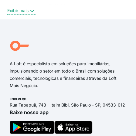
Avenida Professor Magalhães Neto
Cos
Exibir mais
Exi
Rua Magno Valente
Rua Anthenor Tupinambá
Professor Magalhães Neto
Rua Professor Cassilandro Barbuda
Rua Doutor Raimundo Magaldi
Rua Desembargador Manoel Pereira
A Loft é especialista em soluções para imobiliárias,
impulsionando o setor em todo o Brasil com soluções
comerciais, tecnológicas e financeiras através da Loft
Mais Negócio.
ENDEREÇO
Rua Tabapuã, 743 - Itaim Bibi, São Paulo - SP, 04533-012
Baixe nosso app