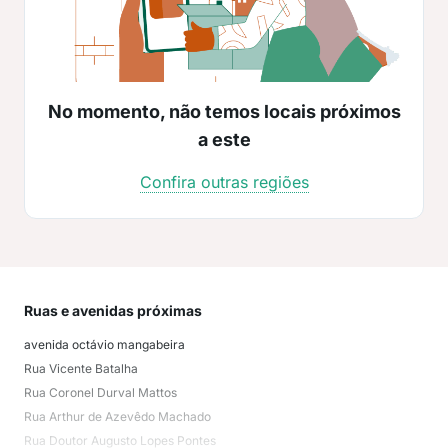
No momento, não temos locais próximos
a este
Confira outras regiões
Ruas e avenidas próximas
Mai
avenida octávio mangabeira
não
Rua Vicente Batalha
Itai
Rua Coronel Durval Mattos
Stie
Rua Arthur de Azevêdo Machado
Jar
Rua Doutor Augusto Lopes Pontes
Imb