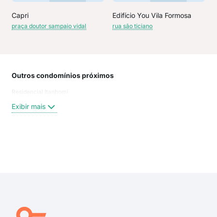
Capri
Edifício You Vila Formosa
praça doutor sampaio vidal
rua são ticiano
Outros condomínios próximos
Rua
Residencial Itanhomi
Ita
Rua 
Exibir mais
Rua
Rua 
rua 
Rua
Exi
rua 
rua 
Rua 
Rua
Carl