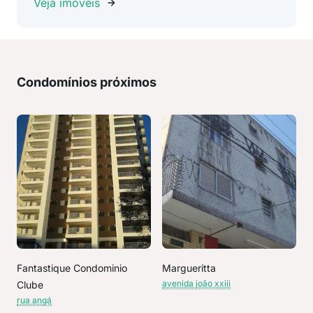
Veja imóveis
Condomínios próximos
Fantastique Condominio
Margueritta
avenida joão xxiii
Clube
rua angá