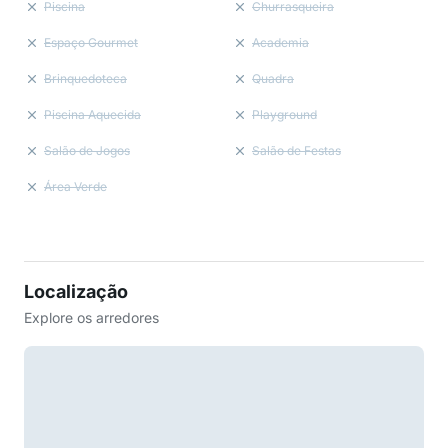
Piscina
Churrasqueira
Espaço Gourmet
Academia
Brinquedoteca
Quadra
Piscina Aquecida
Playground
Salão de Jogos
Salão de Festas
Área Verde
Localização
Explore os arredores