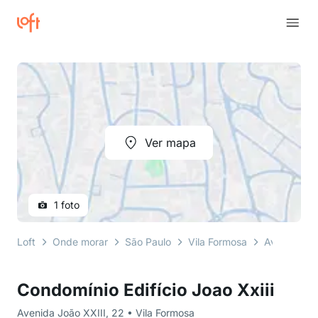
Ver mapa
1 foto
Loft
Onde morar
São Paulo
Vila Formosa
Avenida Jo
Condomínio Edifício Joao Xxiii
Avenida João XXIII, 22 • Vila Formosa