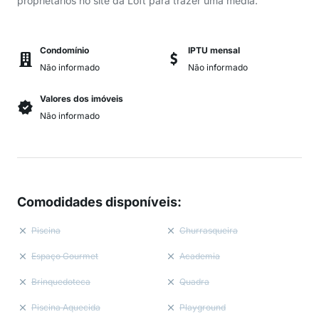
proprietários no site da Loft para trazer uma média.
Condomínio
IPTU mensal
Não informado
Não informado
Valores dos imóveis
Não informado
Comodidades disponíveis
:
Piscina
Churrasqueira
Espaço Gourmet
Academia
Brinquedoteca
Quadra
Piscina Aquecida
Playground