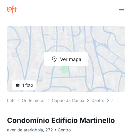
Ver mapa
1 foto
Loft
Onde morar
Capão da Canoa
Centro
avenida ar
Condomínio Edificio Martinello
avenida ararigboia, 272 • Centro