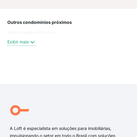
Outros condomínios próximos
Rua
Edificio Residencial Arabico
MA
Rua
Exibir mais
rua
aven
Aven
aven
Exi
Rua
Rua
Rua
Rua
Aven
Rua
A Loft é especialista em soluções para imobiliárias,
impulsionando o setor em todo o Brasil com soluções