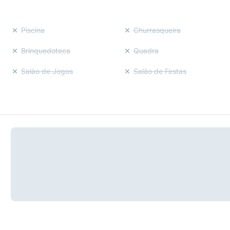
Piscina
Churrasqueira
Brinquedoteca
Quadra
Salão de Jogos
Salão de Festas