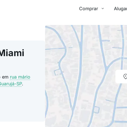
Comprar
Aluga
 Miami
do em
rua mário
Guarujá-SP
.