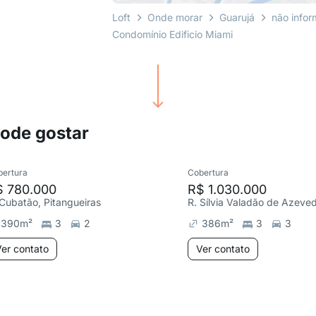
Loft
Onde morar
Guarujá
não info
Condomínio Edificio Miami
pode gostar
bertura
Cobertura
$ 780.000
R$ 1.030.000
 Cubatão, Pitangueiras
390
m²
3
2
386
m²
3
3
er contato
Ver contato