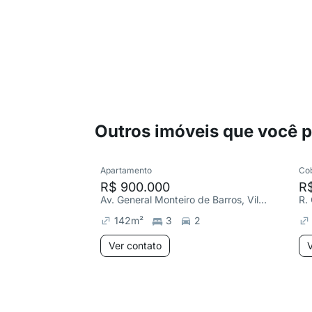
Outros imóveis que você 
Apartamento
Co
R$ 900.000
R
Av. General Monteiro de Barros, Vila Luis Antônio
R.
142
m²
3
2
Ver contato
V