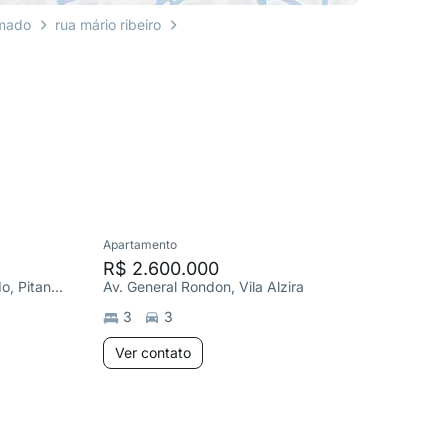
rmado
rua mário ribeiro
Apartamento
Apartame
R$ 2.600.000
R$ 750
R. Sílvia Valadão de Azevedo, Pitangueiras
Av. General Rondon, Vila Alzira
R. Méxic
3
3
280
m
Ver contato
Ver co