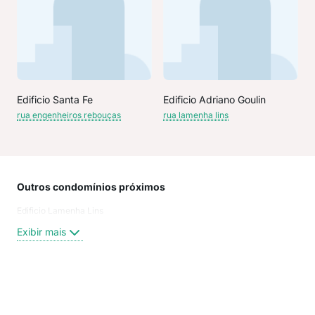
Edificio Santa Fe
Edificio Adriano Goulin
rua engenheiros rebouças
rua lamenha lins
Outros condomínios próximos
Rua
Edificio Lamenha Lins
Rua
24 d
Exibir mais
Rua 
Rua
aven
Rua
Exi
rua