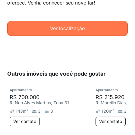
oferece. Venha conhecer seu novo lar!
Ver localização
Outros imóveis que você pode gostar
Apartamento
Apartamento
R$ 700.000
R$ 215.920
R. Neo Alves Martins, Zona 31
R. Marcílio Dias, Zo
143
m²
3
3
120
m²
3
Ver contato
Ver contato