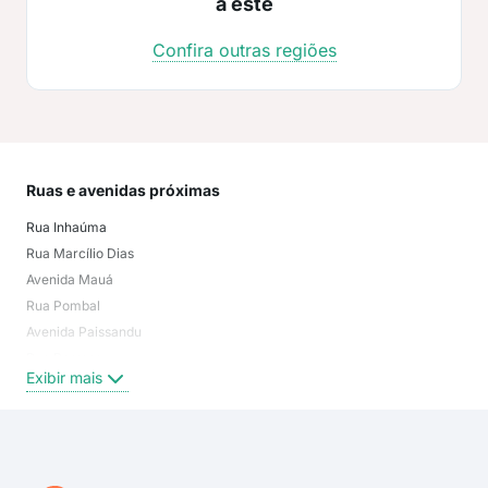
a este
Confira outras regiões
Ruas e avenidas próximas
Mai
Rua Inhaúma
Vila
Rua Marcílio Dias
Vila
Avenida Mauá
Chá
Rua Pombal
Res
Avenida Paissandu
Zon
Rua Barroso
Zon
Exibir mais
Exi
Avenida Riachuelo
Rua Carlos Borrasca
Rua Itapura
Rua Monte Cáceros