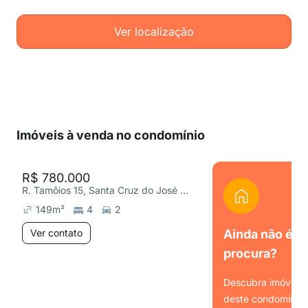
Ver localização
Imóveis à venda no condomínio
R$ 780.000
R. Tamôios 15, Santa Cruz do José Jacques
149
m²
4
2
Ver contato
Ainda não é o
procura?
Descubra imóveis s
deste condomínio.
Ver