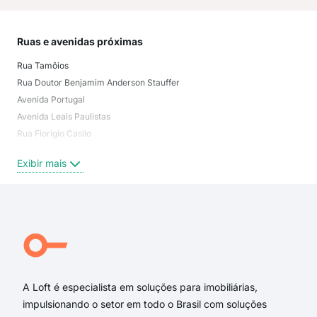
Ruas e avenidas próximas
Mai
Rua Tamôios
Jard
Rua Doutor Benjamim Anderson Stauffer
Bosq
Avenida Portugal
San
Avenida Leais Paulistas
Jar
Rua Fiorígio Casilo
Con
avenida portugal
Jar
Exibir mais
Exi
Rua Humaitá
Rua Guarani
Rua Vera Cruz
Avenida Maurílio Biagi
Rua Aquidaban
Rua Canesin
A Loft é especialista em soluções para imobiliárias,
impulsionando o setor em todo o Brasil com soluções