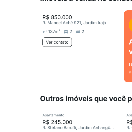
R$ 850.000
R. Manoel Achê 921, Jardim Irajá
137
m²
2
2
Ver contato
D
a
Outros imóveis que você 
Apartamento
Ap
R$ 245.000
R
R. Stéfano Baruffi, Jardim Anhangüera