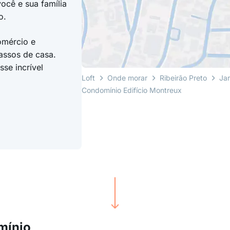
cê e sua família
o.
omércio e
assos de casa.
se incrível
Loft
Onde morar
Ribeirão Preto
Jar
Condomínio Edifício Montreux
mínio