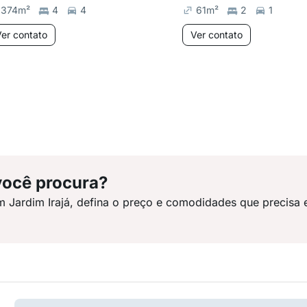
374
m²
4
4
61
m²
2
1
er contato
Ver contato
você procura?
m Jardim Irajá, defina o preço e comodidades que precisa 