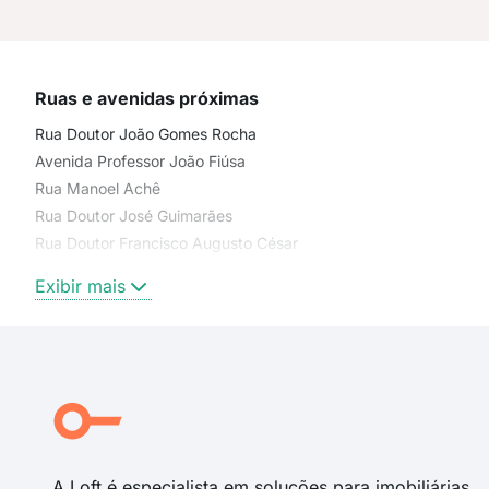
Ruas e avenidas próximas
Rua Doutor João Gomes Rocha
Avenida Professor João Fiúsa
Rua Manoel Achê
Rua Doutor José Guimarães
Rua Doutor Francisco Augusto César
Rua Professor Doutor Pier Luigi Castelfranchi
Exibir mais
Rua do Professor
Rua João Gonçalves Santos
Rua Antônio Achê
Rua Coronel Luiz da Silva Batista
Rua Chile
Rua Toronto
A Loft é especialista em soluções para imobiliárias,