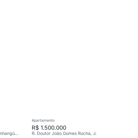
Apartamento
Apartame
R$ 1.500.000
R$ 295
R. Stéfano Baruffi, Jardim Anhangüera
R. Doutor João Gomes Rocha, Jardim Irajá