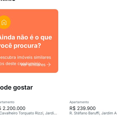
Ainda não é o que
você procura?
escubra imóveis similares
os deste condomínio.
Ver similares
pode gostar
artamento
Apartamento
$ 2.200.000
R$ 239.900
R. Cavalheiro Torquato Rizzi, Jardim São Luiz