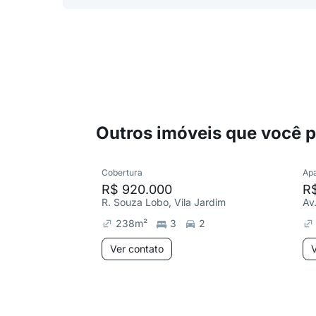
Outros imóveis que você 
Cobertura
Ap
R$ 920.000
R
R. Souza Lobo, Vila Jardim
238
m²
3
2
Ver contato
V