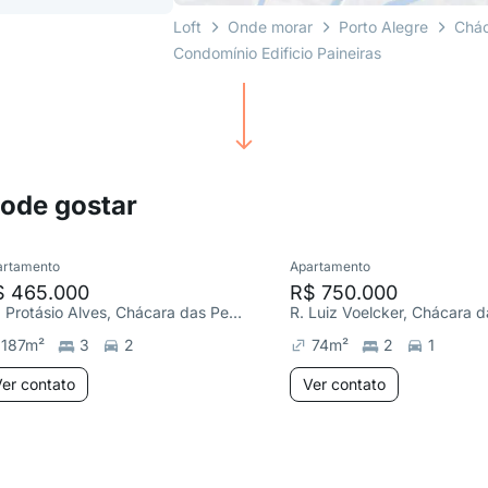
Loft
Onde morar
Porto Alegre
Chác
Condomínio Edificio Paineiras
pode gostar
artamento
Apartamento
$ 465.000
R$ 750.000
Av. Protásio Alves, Chácara das Pedras
R. Luiz Voelcker, Chácara 
187
m²
3
2
74
m²
2
1
er contato
Ver contato