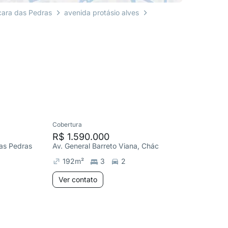
ara das Pedras
avenida protásio alves
Cobertura
Cobertura
R$ 1.590.000
R$ 680
das Pedras
Av. General Barreto Viana, Chácara das Pedras
192
m²
3
2
148
m
Ver contato
Ver co