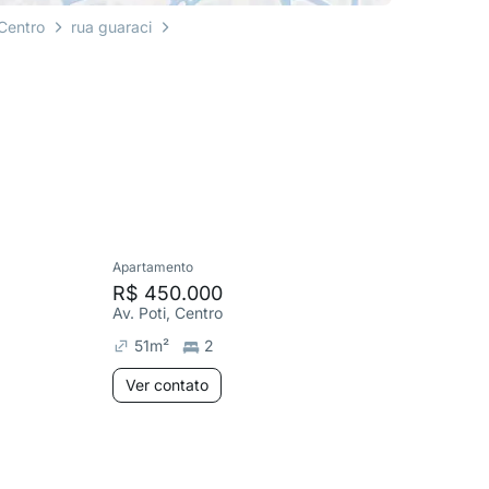
Centro
rua guaraci
Apartamento
Apartame
R$ 450.000
R$ 2.3
Av. Poti, Centro
R. Marab
51
m²
2
126
m
Ver contato
Ver co