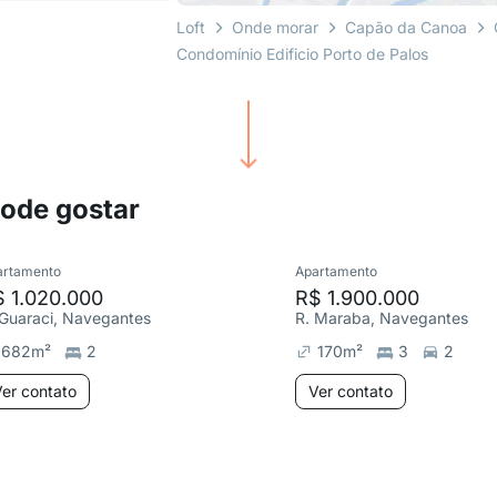
Loft
Onde morar
Capão da Canoa
Condomínio Edificio Porto de Palos
pode gostar
artamento
Apartamento
 1.020.000
R$ 1.900.000
 Guaraci, Navegantes
R. Maraba, Navegantes
682
m²
2
170
m²
3
2
er contato
Ver contato