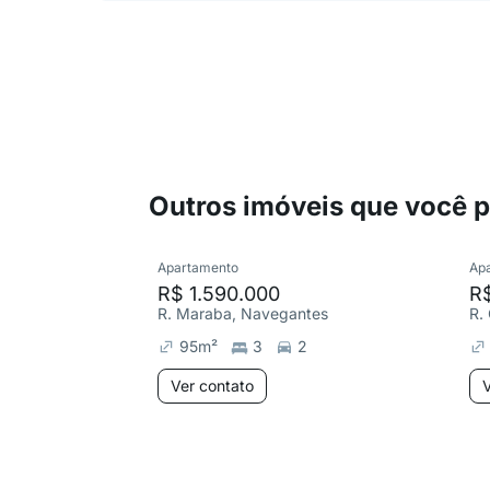
Outros imóveis que você 
Apartamento
Ap
R$ 1.590.000
R$
R. Maraba, Navegantes
R.
95
m²
3
2
Ver contato
V