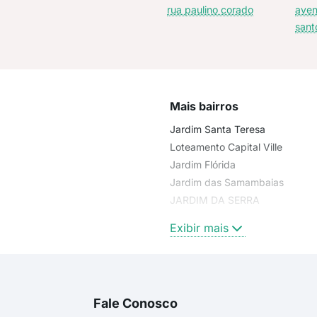
Residencial
rua paulino corado
aven
sant
Mais bairros
Jardim Santa Teresa
Loteamento Capital Ville
Jardim Flórida
Jardim das Samambaias
JARDIM DA SERRA
Jardim Ana Maria
Exibir mais
Fale Conosco