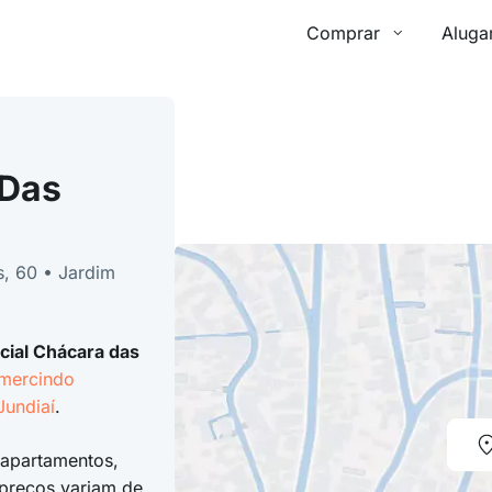
Comprar
Aluga
 Das
, 60 • Jardim
cial Chácara das
mercindo
Jundiaí
.
 apartamentos,
preços variam de