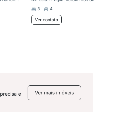
3
4
168
m
Ver contato
Ver co
Ver mais imóveis
precisa e