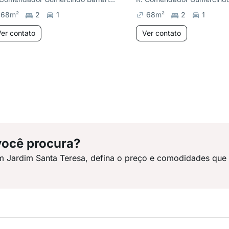
68
m²
2
1
68
m²
2
1
er contato
Ver contato
você procura?
m Jardim Santa Teresa, defina o preço e comodidades que 