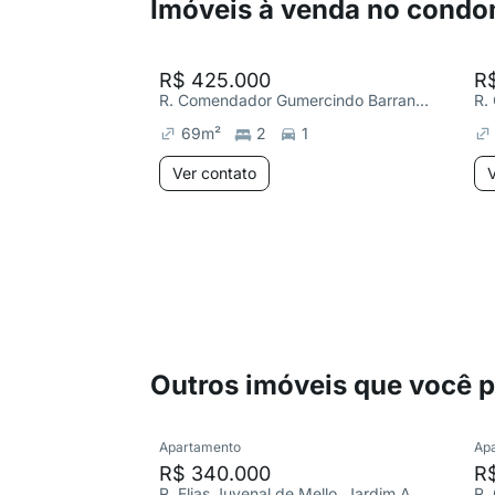
Imóveis à venda no condo
R$ 425.000
R
R. Comendador Gumercindo Barranqueiros 60, Jardim Santa Teresa
69
m²
2
1
Ver contato
V
Outros imóveis que você 
Apartamento
Ap
R$ 340.000
R
R. Elias Juvenal de Mello, Jardim Ana Maria