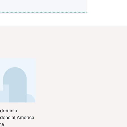
dominio
idencial America
na