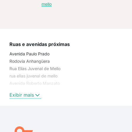
mello
Ruas e avenidas próximas
Avenida Paulo Prado
Rodovia Anhangüera
Rua Elias Juvenal de Mello
rua elias juvenal de mello
Avenida Roberto Manzato
avenida paulo prado
Exibir mais
rua paulino corado
Rua Ernesto Rappa
Avenida César Puglia
Avenida Ignez Zonaro Fabricio
Hilda Del Nero Bisquolo