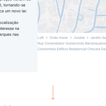
, tornando-se
ca um novo lar.
ocalização
nteresse na
parques nas
Loft
Onde morar
Jundiaí
Jardim Sa
Rua Comendador Gumercindo Barranqueiro
Condomínio Edifício Residencial Chacara Das