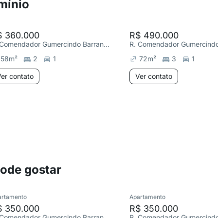
mínio
$ 360.000
R$ 490.000
R. Comendador Gumercindo Barranqueiros 60, Jardim Santa Teresa
58
m²
2
1
72
m²
3
1
er contato
Ver contato
pode gostar
artamento
Apartamento
$ 350.000
R$ 350.000
R. Comendador Gumercindo Barranqueiros, Jardim Santa Teresa