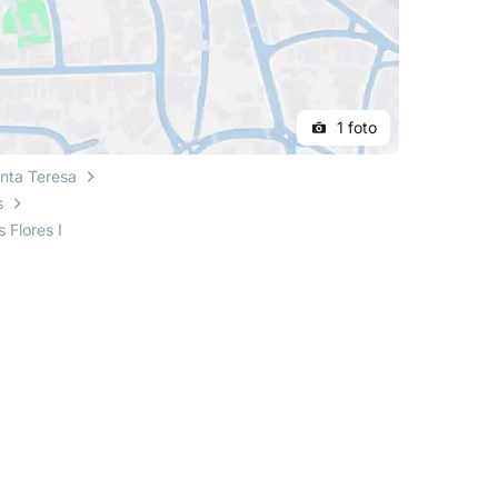
1 foto
nta Teresa
s
 Flores I