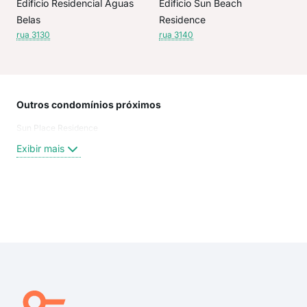
Edificio Residencial Aguas
Edificio Sun Beach
Belas
Residence
rua 3130
rua 3140
Outros condomínios próximos
Rua
Sun Place Residence
Rua
Rua
Exibir mais
Rua
Rua
rua 
rua 
Exi
rua 
rua
rua
311
Ave