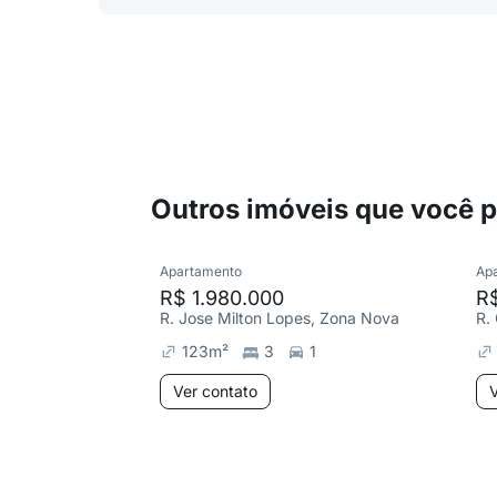
Outros imóveis que você 
Apartamento
Ap
R$ 1.980.000
R$
R. Jose Milton Lopes, Zona Nova
R.
123
m²
3
1
Ver contato
V