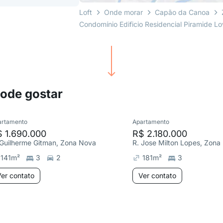
Loft
Onde morar
Capão da Canoa
Condomínio Edificio Residencial Piramide Lo
pode gostar
artamento
Apartamento
 1.690.000
R$ 2.180.000
 Guilherme Gitman, Zona Nova
R. Jose Milton Lopes, Zona
141
m²
3
2
181
m²
3
er contato
Ver contato