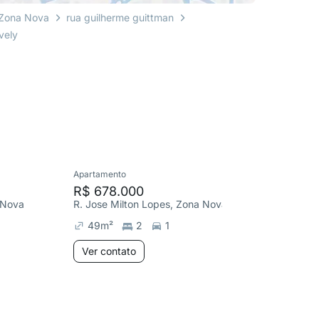
Zona Nova
rua guilherme guittman
vely
Apartamento
Apartame
R$ 678.000
R$ 94
 Nova
R. Jose Milton Lopes, Zona Nova
Av. Ubat
49
m²
2
1
68
m²
Ver contato
Ver co