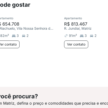
pode gostar
artamento
Apartamento
$ 654.708
R$ 813.467
R. Riachuelo, Vila Nossa Senhora das Vitórias
R. Jundiaí, Matriz
82
m²
3
2
91
m²
3
2
er contato
Ver contato
você procura?
m Matriz, defina o preço e comodidades que precisa e enc