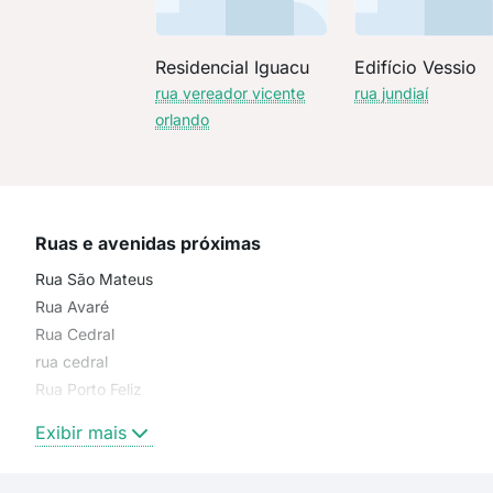
Residencial Iguacu
Edifício Vessio
rua vereador vicente
rua jundiaí
orlando
Ruas e avenidas próximas
Rua São Mateus
Rua Avaré
Rua Cedral
rua cedral
Rua Porto Feliz
Rua Jundiaí
Exibir mais
Rua Brotas
Rua Santa Cecília