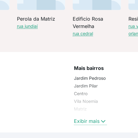
Perola da Matriz
Edificio Rosa
Resi
Vermelha
rua jundiaí
rua 
rua cedral
orla
Mais bairros
Jardim Pedroso
Jardim Pilar
Centro
Vila Noemia
Matriz
Jardim Haydee
Exibir mais