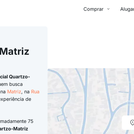
Comprar
Aluga
Matriz
cial Quartzo-
quem busca
 na
Matriz
, na
Rua
experiência de
ximadamente 75
rtzo-Matriz