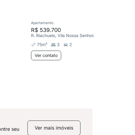
Apartamento
Apartame
R$ 539.700
R$ 780
R. Riachuelo, Vila Nossa Senhora das Vitórias
Av. Quei
75
m²
3
2
96
m²
Ver contato
Ver co
Ver mais imóveis
ontre seu