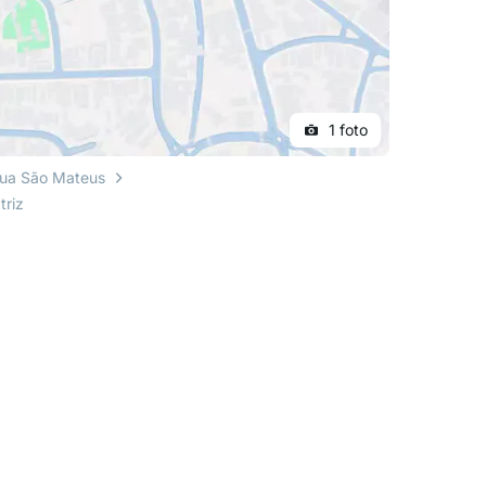
1 foto
ua São Mateus
triz