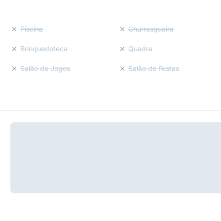
Piscina
Churrasqueira
Brinquedoteca
Quadra
Salão de Jogos
Salão de Festas