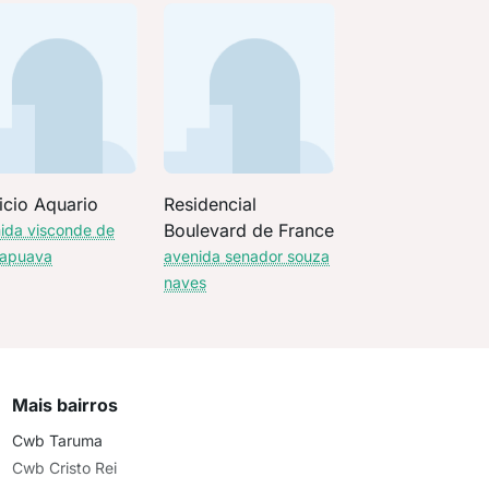
icio Aquario
Residencial
Boulevard de France
ida visconde de
rapuava
avenida senador souza
naves
Mais bairros
Cwb Taruma
Cwb Cristo Rei