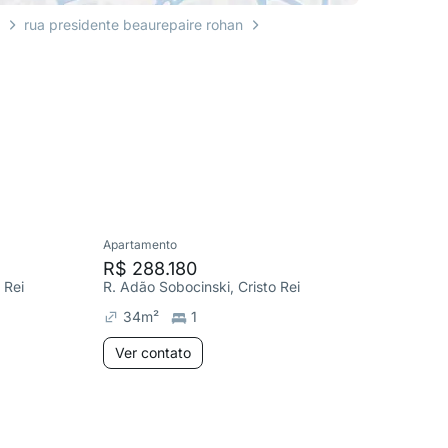
i
rua presidente beaurepaire rohan
Apartamento
Cobertura
R$ 288.180
R$ 417
 Rei
R. Adão Sobocinski, Cristo Rei
R. XV de
34
m²
1
52
m²
Ver contato
Ver co