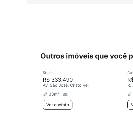
Outros imóveis que você 
Studio
Ap
R$ 333.490
R
Av. São José, Cristo Rei
R.
33
m²
1
Ver contato
V