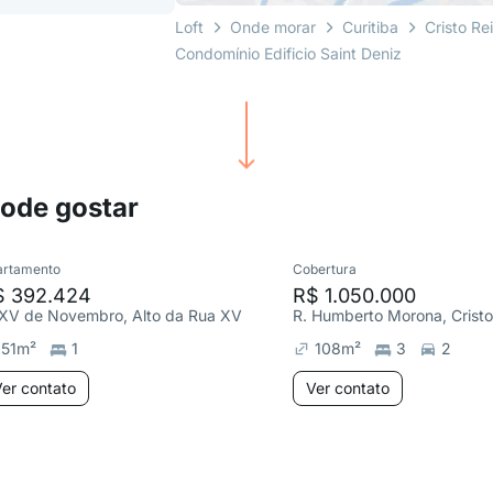
Loft
Onde morar
Curitiba
Cristo Re
Condomínio Edificio Saint Deniz
pode gostar
artamento
Cobertura
$ 392.424
R$ 1.050.000
 XV de Novembro, Alto da Rua XV
R. Humberto Morona, Cristo
51
m²
1
108
m²
3
2
er contato
Ver contato