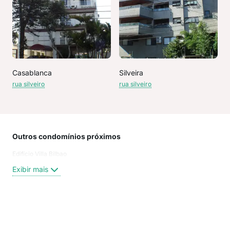
Casablanca
Silveira
rua silveiro
rua silveiro
Outros condomínios próximos
Rua
Edifício Villa Bilbao
Aven
Mig
Exibir mais
rua 
rua 
rua 
Rua
Exi
aven