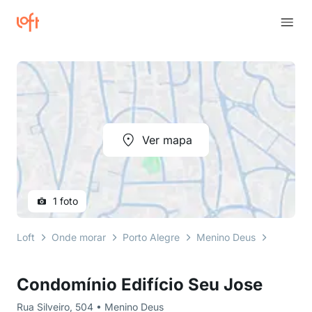
Ver mapa
1 foto
Loft
Onde morar
Porto Alegre
Menino Deus
Rua Silve
Condomínio Edifício Seu Jose
Rua Silveiro, 504 • Menino Deus