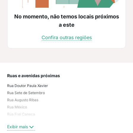
No momento, não temos locais próximos
a este
Confira outras regiões
Ruas e avenidas próximas
Mai
Rua Doutor Paula Xavier
Ron
Rua Sete de Setembro
Orf
Rua Augusto Ribas
Estr
Rua México
Cen
Rua Frei Caneca
Ofic
Rua Padre João Lux
Olar
Exibir mais
Exi
Rua Doutor Colares