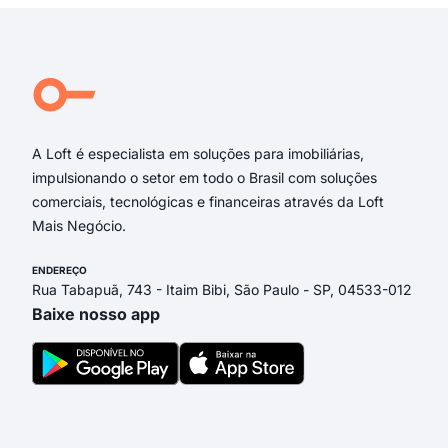
Avenida Doutor Vicente Machado
Rua Marechal Deodoro da Fonseca
Rua Quinze de Novembro
Rua Padre Ildefonso
Engenheiro Schamber
A Loft é especialista em soluções para imobiliárias,
impulsionando o setor em todo o Brasil com soluções
comerciais, tecnológicas e financeiras através da Loft
Mais Negócio.
ENDEREÇO
Rua Tabapuã, 743 - Itaim Bibi, São Paulo - SP, 04533-012
Baixe nosso app