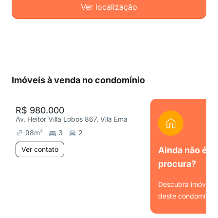
Ver localização
Imóveis à venda no condomínio
R$ 980.000
Av. Heitor Villa Lobos 867, Vila Ema
98
m²
3
2
Ver contato
Ainda não é o
procura?
Descubra imóveis s
deste condomínio.
Ver