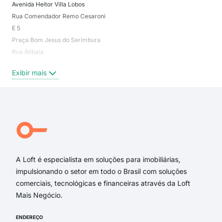
Avenida Heitor Villa Lobos
Vil
Rua Comendador Remo Cesaroni
Jar
E 5
Jar
Praça Bom Jesus do Serimbura
Vil
Rua Atibaia
Con
Rua Lindoia
Jar
Exibir mais
Exi
Rua Serimbura
Rua Tomaz Antônio Gonzaga
Rua Madre Paula de São José
Rua Euclides da Cunha
Heitor Villa Lobos
Rua Casemiro de Abreu
A Loft é especialista em soluções para imobiliárias,
impulsionando o setor em todo o Brasil com soluções
comerciais, tecnológicas e financeiras através da Loft
Mais Negócio.
ENDEREÇO