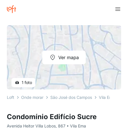
Ver mapa
1 foto
Loft
Onde morar
São José dos Campos
Vila Ema
Ave
Condomínio Edifício Sucre
Avenida Heitor Villa Lobos, 867 • Vila Ema