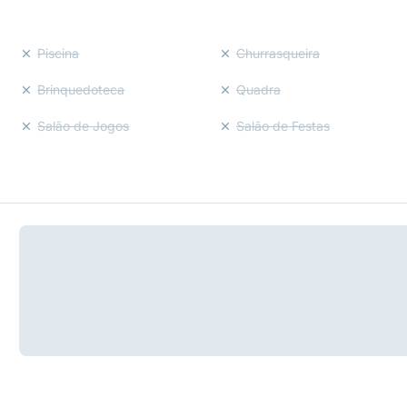
Piscina
Churrasqueira
Brinquedoteca
Quadra
Salão de Jogos
Salão de Festas