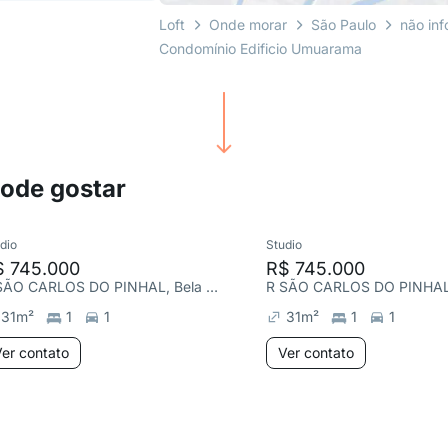
Loft
Onde morar
São Paulo
não in
Condomínio Edificio Umuarama
pode gostar
dio
Studio
$ 745.000
R$ 745.000
R SÃO CARLOS DO PINHAL, Bela Vista
31
m²
1
1
31
m²
1
1
er contato
Ver contato