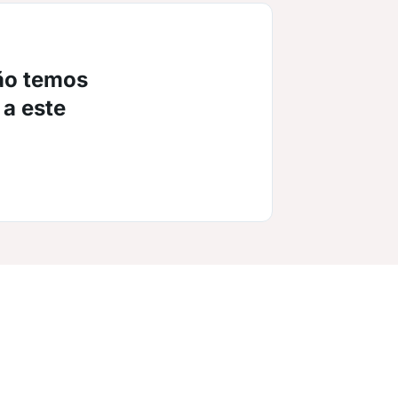
ão temos
 a este