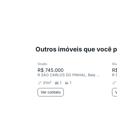
Outros imóveis que você 
Studio
Stu
R$ 745.000
R
R SÃO CARLOS DO PINHAL, Bela Vista
31
m²
1
1
Ver contato
V