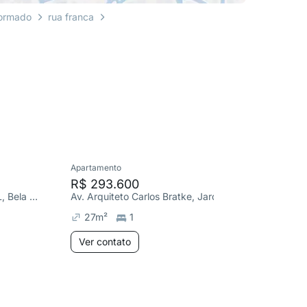
formado
rua franca
Apartamento
Apartame
R$ 293.600
R$ 1.2
R SÃO CARLOS DO PINHAL, Bela Vista
Av. Arquiteto Carlos Bratke, Jardim Caravelas
27
m²
1
136
m
Ver contato
Ver co