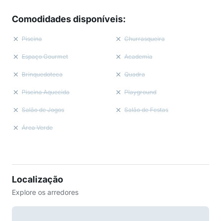
Comodidades disponíveis
:
Piscina
Churrasqueira
Espaço Gourmet
Academia
Brinquedoteca
Quadra
Piscina Aquecida
Playground
Salão de Jogos
Salão de Festas
Área Verde
Localização
Explore os arredores