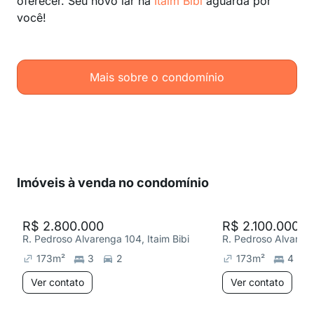
oferecer. Seu novo lar na
Itaim Bibi
aguarda por
você!
Mais sobre o condomínio
Imóveis à venda no condomínio
R$ 2.800.000
R$ 2.100.000
R. Pedroso Alvarenga 104, Itaim Bibi
R. Pedroso Alvareng
173
m²
3
2
173
m²
4
Ver contato
Ver contato