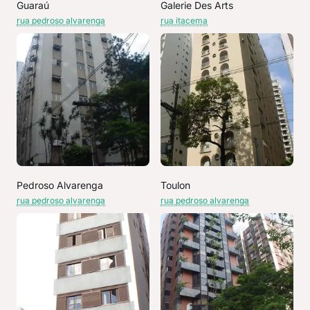
Guaraú
Galerie Des Arts
rua pedroso alvarenga
rua itacema
Pedroso Alvarenga
Toulon
rua pedroso alvarenga
rua pedroso alvarenga