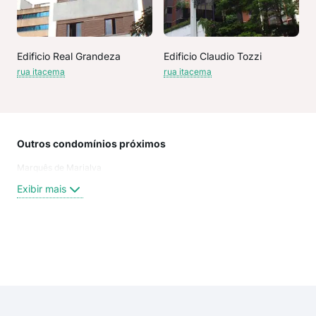
Edificio Real Grandeza
Edificio Claudio Tozzi
rua itacema
rua itacema
Outros condomínios próximos
Rua
Marquês de Marialva
Jes
Jes
Exibir mais
Sus
Uri
Suz
RUA
Exi
Rua 
JES
rua 