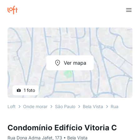
Ver mapa
1 foto
Loft
Onde morar
São Paulo
Bela Vista
Rua Dona Adm
Condomínio Edifício Vitoria C
Rua Dona Adma Jafet, 173 • Bela Vista