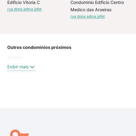
Edificio Vitoria C
Condominio Edificio Centro
rua dona adma jafet
Medico das Aroeiras
rua dona adma jafet
Outros condomínios próximos
Rua
Marilene
PRO
Rua
Exibir mais
Rua
Aven
Pei
Rua
Exi
rua 
rua
Rua 
rua 
Rua