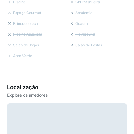
Piscina
Churrasqueira
Espaço Gourmet
Academia
Brinquedoteca
Quadra
Piscina Aquecida
Playground
Salão de Jogos
Salão de Festas
Área Verde
Localização
Explore os arredores