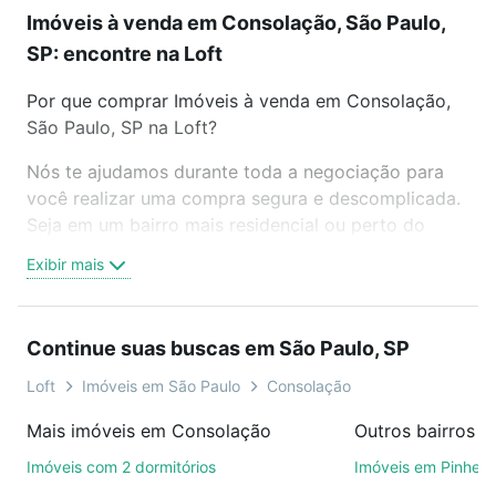
Imóveis à venda em Consolação, São Paulo,
SP: encontre na Loft
Por que comprar Imóveis à venda em Consolação,
São Paulo, SP na Loft?
Nós te ajudamos durante toda a negociação para
você realizar uma compra segura e descomplicada.
Seja em um bairro mais residencial ou perto do
trabalho e do metrô, aqui você vai encontrar a
Exibir mais
oferta ideal de Imóveis à venda em Consolação,
São Paulo, SP para conquistar seu sonho. Agende
uma visita presencial ou por videochamada, é grátis,
Continue suas buscas em São Paulo, SP
sem compromisso e você ainda conta com mais de
46 mil corretores e imobiliárias te ajudando na
Loft
Imóveis em São Paulo
Consolação
compra, venda ou troca de imóveis.
Mais imóveis em Consolação
Outros bairros e
Como escolher um imóvel?
Imóveis com 2 dormitórios
Imóveis em Pinheir