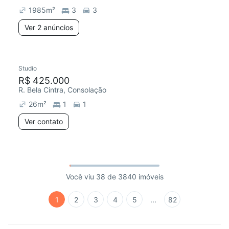
1985
m²
3
3
Ver 2 anúncios
Studio
R$ 425.000
R. Bela Cintra, Consolação
26
m²
1
1
Ver contato
Você viu 38 de 3840 imóveis
1
2
3
4
5
...
82