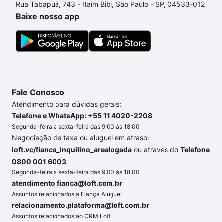
Rua Tabapuã, 743 - Itaim Bibi, São Paulo - SP, 04533-012
um apartamento
e conte com a gente para comprar
Baixe nosso app
o imóvel dos seus sonhos com segurança e
conforto. Loft, com você até as chaves.
Fale Conosco
Atendimento para dúvidas gerais:
Telefone e WhatsApp: +55 11 4020-2208
Segunda-feira a sexta-feira das 9:00 às 18:00
Negociação de taxa ou aluguel em atraso:
loft.vc/fianca_inquilino_arealogada
ou através do
Telefone
0800 001 6003
Segunda-feira a sexta-feira das 9:00 às 18:00
atendimento.fianca@loft.com.br
Assuntos relacionados a Fiança Aluguel
relacionamento.plataforma@loft.com.br
Assuntos relacionados ao CRM Loft