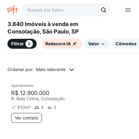
3.840 Imóveis à venda em
Consolação, São Paulo, SP
Filtrar
Redecore IA
Valor
Cômodos
2
Ordenar por:
Mais relevante
Apartamento
R$ 12.900.000
R. Bela Cintra, Consolação
610
m²
4
3
Ver contato
4 anúncios