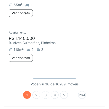
55
m²
1
Ver contato
Apartamento
R$ 1.140.000
R. Alves Guimarães, Pinheiros
118
m²
2
2
Ver contato
Você viu 38 de 10289 imóveis
1
2
3
4
5
...
264