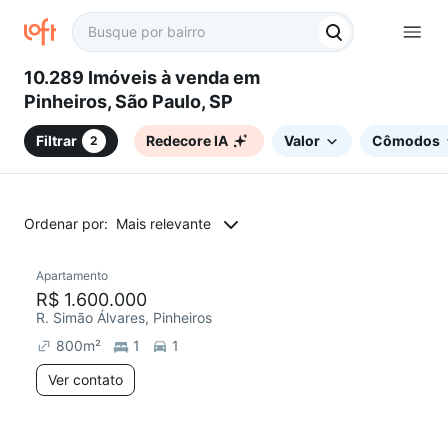
10.289 Imóveis à venda em
Pinheiros, São Paulo, SP
Filtrar
Redecore IA
Valor
Cômodos
2
Ordenar por:
Mais relevante
Apartamento
Redecorar
R$ 1.600.000
R. Simão Álvares, Pinheiros
800
m²
1
1
Ver contato