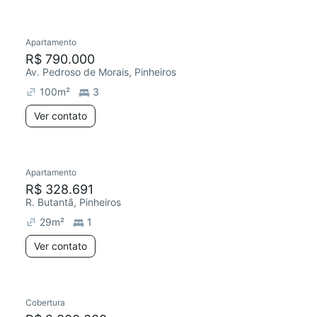
Apartamento
Redecorar
R$ 790.000
Av. Pedroso de Morais, Pinheiros
100
m²
3
Ver contato
Apartamento
R$ 328.691
R. Butantã, Pinheiros
29
m²
1
Ver contato
Cobertura