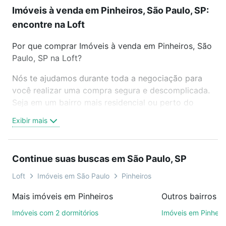
Imóveis à venda em Pinheiros, São Paulo, SP:
encontre na Loft
Por que comprar Imóveis à venda em Pinheiros, São
Paulo, SP na Loft?
Nós te ajudamos durante toda a negociação para
você realizar uma compra segura e descomplicada.
Seja em um bairro mais residencial ou perto do
trabalho e do metrô, aqui você vai encontrar a
Exibir mais
oferta ideal de Imóveis à venda em Pinheiros, São
Paulo, SP para conquistar seu sonho. Agende uma
visita presencial ou por videochamada, é grátis, sem
Continue suas buscas em São Paulo, SP
compromisso e você ainda conta com mais de 46
mil corretores e imobiliárias te ajudando na compra,
Loft
Imóveis em São Paulo
Pinheiros
venda ou troca de imóveis.
Mais imóveis em Pinheiros
Outros bairros e
Como escolher um imóvel?
Imóveis com 2 dormitórios
Imóveis em Pinheir