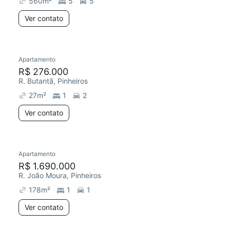
560
m²
5
5
Ver contato
Apartamento
Redecorar
Chegou este mês
R$ 276.000
R. Butantã, Pinheiros
27
m²
1
2
Ver contato
Apartamento
Redecorar
R$ 1.690.000
R. João Moura, Pinheiros
178
m²
1
1
Ver contato