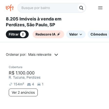
8.205 Imóveis à venda em
Perdizes, São Paulo, SP
Filtrar
Redecore IA
Valor
Cômodos
2
Ordenar por:
Mais relevante
2 anúncios
Cobertura
Redecorar
R$ 1.100.000
R. Tucuna, Perdizes
154
m²
4
1
Ver 2 anúncios