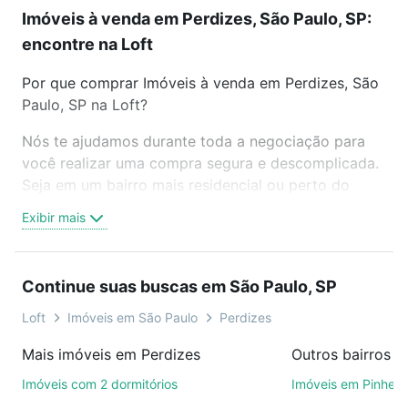
Imóveis à venda em Perdizes, São Paulo, SP:
encontre na Loft
Por que comprar Imóveis à venda em Perdizes, São
Paulo, SP na Loft?
Nós te ajudamos durante toda a negociação para
você realizar uma compra segura e descomplicada.
Seja em um bairro mais residencial ou perto do
trabalho e do metrô, aqui você vai encontrar a
Exibir mais
oferta ideal de Imóveis à venda em Perdizes, São
Paulo, SP para conquistar seu sonho. Agende uma
visita presencial ou por videochamada, é grátis, sem
Continue suas buscas em São Paulo, SP
compromisso e você ainda conta com mais de 46
mil corretores e imobiliárias te ajudando na compra,
Loft
Imóveis em São Paulo
Perdizes
venda ou troca de imóveis.
Mais imóveis em Perdizes
Outros bairros e
Como escolher um imóvel?
Imóveis com 2 dormitórios
Imóveis em Pinheir