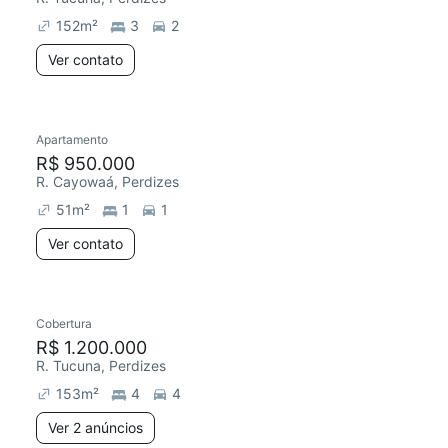
152
m²
3
2
Ver contato
Apartamento
Redecorar
R$ 950.000
R. Cayowaá, Perdizes
51
m²
1
1
Ver contato
2 anúncios
Cobertura
Redecorar
R$ 1.200.000
R. Tucuna, Perdizes
153
m²
4
4
Ver 2 anúncios