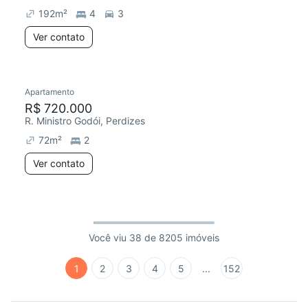
192
m²
4
3
Ver contato
Apartamento
R$ 720.000
R. Ministro Godói, Perdizes
72
m²
2
Ver contato
Você viu 38 de 8205 imóveis
1
2
3
4
5
...
152