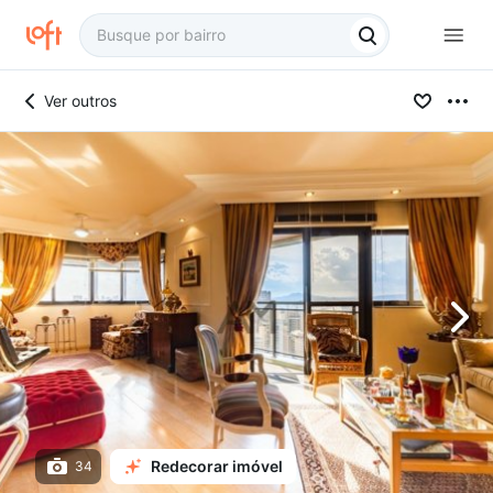
Ver outros
Redecorar imóvel
34