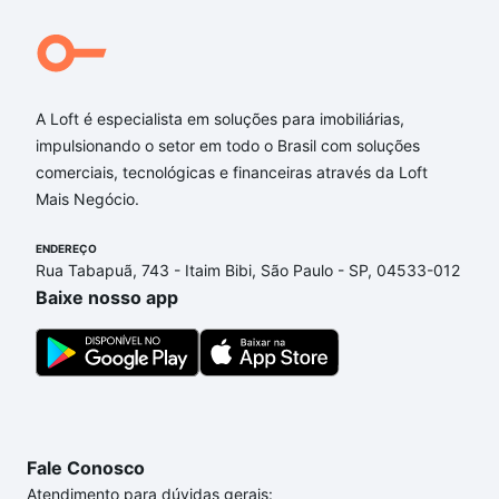
o Baby Barioni e o Estádio Municipal Paulo Machado de
Carvalho, ambos a aproximadamente 1,1 km,
proporcionando opções para prática esportiva e eventos
culturais.
A Loft é especialista em soluções para imobiliárias,
impulsionando o setor em todo o Brasil com soluções
Comércio e serviços
comerciais, tecnológicas e financeiras através da Loft
Mais Negócio.
A região de Perdizes conta com amplo comércio local e fácil
acesso a feiras livres próximas, como a João Ramalho e Alto
ENDEREÇO
das Perdizes, que oferecem variedade em produtos frescos
Rua Tabapuã, 743 - Itaim Bibi, São Paulo - SP, 04533-012
e artesanais. Além disso, shoppings como o
Baixe nosso app
Fale Conosco
Atendimento para dúvidas gerais: