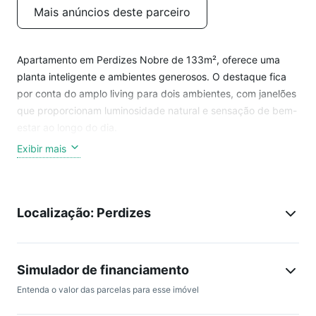
Mais anúncios deste parceiro
Apartamento em Perdizes Nobre de 133m², oferece uma
planta inteligente e ambientes generosos. O destaque fica
por conta do amplo living para dois ambientes, com janelões
que proporcionam luminosidade natural e sensação de bem-
estar ao longo do dia.
Exibir mais
A área íntima dispõe de 3 dormitórios bem distribuídos,
sendo 1 suíte confortável, além de um banheiro social de
apoio. A cozinha é funcional e espaçosa, integrada à área de
Localização: Perdizes
serviço completa, que inclui lavanderia, dependência e
banheiro de empregados, garantindo praticidade e
organização.
Simulador de financiamento
O imóvel conta ainda com 1 vaga de garagem.
Entenda o valor das parcelas para esse imóvel
O condomínio oferece uma infraestrutura de lazer completa,