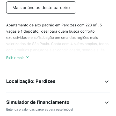
Mais anúncios deste parceiro
Apartamento de alto padrão em Perdizes com 223 m², 5
vagas e 1 depósito, ideal para quem busca conforto,
exclusividade e sofisticação em uma das regiões mais
valorizadas de São Paulo. Conta com 4 suítes amplas, todas
com armários planejados e ar-condicionado, sendo a suíte
master um verdadeiro refúgio, com closet, varanda privativa
Exibir mais
e banheira de hidromassagem.
A área social é espaçosa e bem distribuída, com sala para
Localização: Perdizes
dois ambientes, lareira e varanda, perfeita para receber
amigos e familiares. A sala de jantar se integra à copa e à
cozinha planejada, moderna e funcional. Há também lavabo,
área de escritório ideal para home office e área de serviço
Simulador de financiamento
completa, garantindo praticidade e conforto no dia a dia.
Entenda o valor das parcelas para esse imóvel