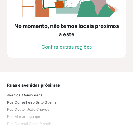
No momento, não temos locais próximos
a este
Confira outras regiões
Ruas e avenidas próximas
Mai
Avenida Afonso Pena
Arei
Rua Conselheiro Brito Guerra
Lag
Rua Doutor João Chaves
Cida
Rua Maxaranguape
Petr
Rua Coronel Costa Pinheiro
Bar
Afonso Pena
Tiro