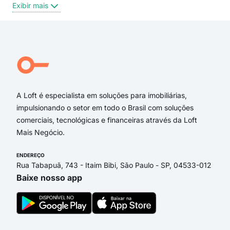
Exibir mais
Exi
Ceará Mirim
Rua Almirante Teotônio Carvalho
Rua Ceará Mirim
Rua Monsenhor Honório
Rua Alda Ramalho Pereira
Rua Ciro Monteiro
A Loft é especialista em soluções para imobiliárias,
impulsionando o setor em todo o Brasil com soluções
comerciais, tecnológicas e financeiras através da Loft
Mais Negócio.
ENDEREÇO
Rua Tabapuã, 743 - Itaim Bibi, São Paulo - SP, 04533-012
Baixe nosso app