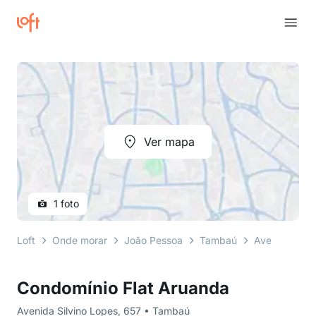
Ver mapa
1 foto
Loft
Onde morar
João Pessoa
Tambaú
Avenida Silv
Condomínio Flat Aruanda
Avenida Silvino Lopes, 657 • Tambaú