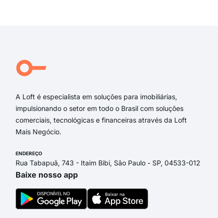
rua 
Exi
rua
rua 
Rua 
rua 
Rua
Rua
A Loft é especialista em soluções para imobiliárias,
impulsionando o setor em todo o Brasil com soluções
comerciais, tecnológicas e financeiras através da Loft
Mais Negócio.
ENDEREÇO
Rua Tabapuã, 743 - Itaim Bibi, São Paulo - SP, 04533-012
Baixe nosso app