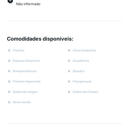
Não informado
Comodidades disponíveis
:
Piscina
Churrasqueira
Espaço Gourmet
Academia
Brinquedoteca
Quadra
Piscina Aquecida
Playground
Salão de Jogos
Salão de Festas
Área Verde