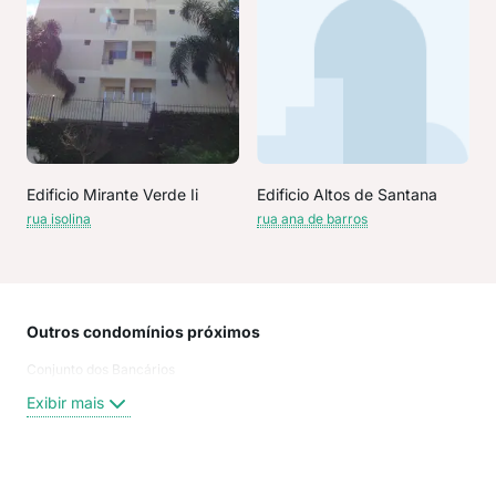
Edificio Mirante Verde Ii
Edificio Altos de Santana
rua isolina
rua ana de barros
Outros condomínios próximos
Rua
Conjunto dos Bancários
Rua
Rua 
Exibir mais
Rua
Rua
Judi