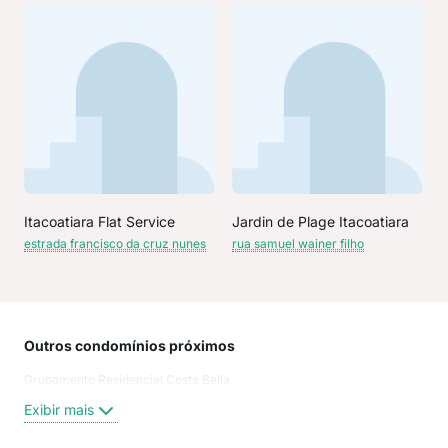
Itacoatiara Flat Service
Jardin de Plage Itacoatiara
estrada francisco da cruz nunes
rua samuel wainer filho
Outros condomínios próximos
Rua
Grupamento Residencial Costa Bella
de I
Rua
Exibir mais
Estr