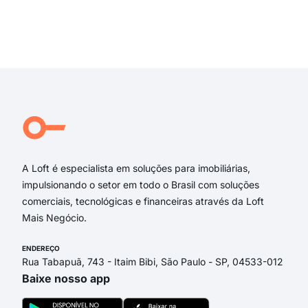
da 
Rua 
Ave
Exi
Rua 
Rua
Est
rua 
estr
aven
A Loft é especialista em soluções para imobiliárias,
impulsionando o setor em todo o Brasil com soluções
comerciais, tecnológicas e financeiras através da Loft
Mais Negócio.
ENDEREÇO
Rua Tabapuã, 743 - Itaim Bibi, São Paulo - SP, 04533-012
Baixe nosso app