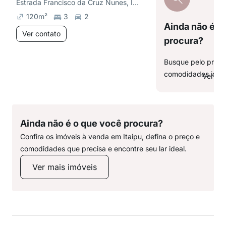
Estrada Francisco da Cruz Nunes, Itaipu
120
m²
3
2
Ainda não é o
Ver contato
procura?
Busque pelo preço,
comodidades ideai
Ver ma
Ainda não é o que você procura?
Confira os imóveis à venda em Itaipu, defina o preço e
comodidades que precisa e encontre seu lar ideal.
Ver mais imóveis