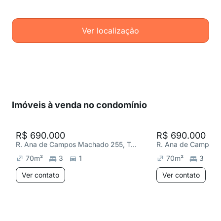
Ver localização
Imóveis à venda no condomínio
R$ 690.000
R$ 690.000
R. Ana de Campos Machado 255, Terras de Santa Bárbara
70
m²
3
1
70
m²
3
Ver contato
Ver contato