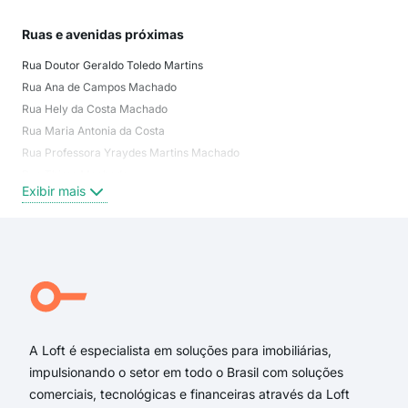
Ruas e avenidas próximas
Mai
Rua Doutor Geraldo Toledo Martins
Jard
Rua Ana de Campos Machado
Vil
Rua Hely da Costa Machado
Jar
Rua Maria Antonia da Costa
Jar
Rua Professora Yraydes Martins Machado
Jard
Rua Thirso Machado
Ter
Exibir mais
Exi
Rua José Martins
Rua Laurival João Kirches
Avenida Prefeito Isaías Herminio Romano
Rua Helena da Costa Machado
Rua José Maria Araújo
Rua Joaquim Henrique da Costa
A Loft é especialista em soluções para imobiliárias,
impulsionando o setor em todo o Brasil com soluções
comerciais, tecnológicas e financeiras através da Loft