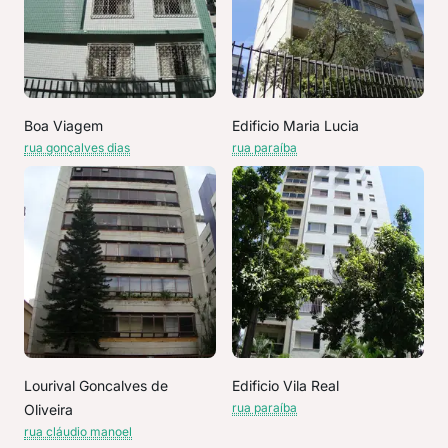
Boa Viagem
Edificio Maria Lucia
rua gonçalves dias
rua paraíba
Lourival Goncalves de
Edificio Vila Real
rua paraíba
Oliveira
rua cláudio manoel