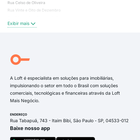
Rua Celso de Oliveira
Zac
Rua Vinte e Oito de Dezembro
Nov
Rua Monsenhor Silvano de Souza
Nov
Exibir mais
Exi
Avenida Pedro Felício Cavalcante
Rua Maria Lucíola Siqueira de Mello
A Loft é especialista em soluções para imobiliárias,
impulsionando o setor em todo o Brasil com soluções
comerciais, tecnológicas e financeiras através da Loft
Mais Negócio.
ENDEREÇO
Rua Tabapuã, 743 - Itaim Bibi, São Paulo - SP, 04533-012
Baixe nosso app