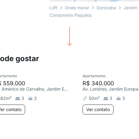
Loft
Onde morar
Sorocaba
Jardim 
Condomínio Paqueta
pode gostar
artamento
Apartamento
$ 559.000
R$ 340.000
Av. Américo de Carvalho, Jardim Europa
Av. Londres, Jardim Europa
82
m²
3
2
50
m²
3
3
er contato
Ver contato