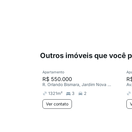
Outros imóveis que você 
Apartamento
Ap
R$ 550.000
R
R. Orlando Bismara, Jardim Nova Manchester
1321
m²
3
2
Ver contato
V