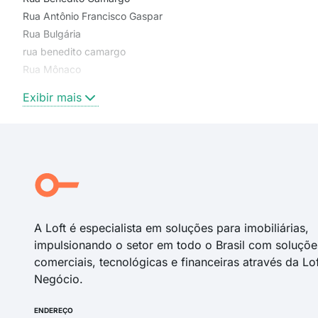
Rua Antônio Francisco Gaspar
Rua Bulgária
rua benedito camargo
Rua Mônaco
Rua Maestro Benedito Camargo
Exibir mais
Rua Carlos Tomereli de Souza
Rua Espanha
Rua Trajano Pires
Rua Alcides Pegoretti
Rua Cônego André Pieroni
Rua Braz Forestieri
A Loft é especialista em soluções para imobiliárias,
impulsionando o setor em todo o Brasil com soluçõe
comerciais, tecnológicas e financeiras através da Lo
Negócio.
ENDEREÇO