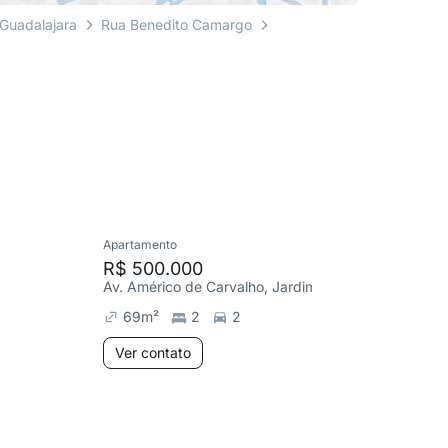
Guadalajara
Rua Benedito Camargo
Apartamento
Apartame
R$ 500.000
R$ 205
Av. Américo de Carvalho, Jardim Europa
Av. Lond
69
m²
2
2
48
m²
Ver contato
Ver co