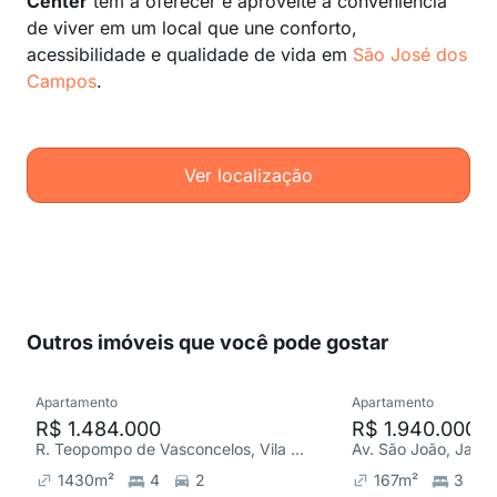
Center
tem a oferecer e aproveite a conveniência
de viver em um local que une conforto,
acessibilidade e qualidade de vida em
São José dos
Campos
.
Ver localização
Outros imóveis que você pode gostar
Apartamento
Apartamento
R$ 1.484.000
R$ 1.940.000
R. Teopompo de Vasconcelos, Vila Adyana
Av. São João, Jardi
1430
m²
4
2
167
m²
3