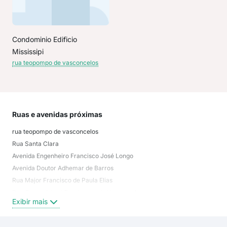
Condominio Edificio
Mississipi
rua teopompo de vasconcelos
Ruas e avenidas próximas
Mai
rua teopompo de vasconcelos
Vil
Rua Santa Clara
Jar
Avenida Engenheiro Francisco José Longo
Vila
Avenida Doutor Adhemar de Barros
Vila
Rua Major Francisco de Paula Elias
Jar
Rua Coronel José Domingues de Vasconcelos
Vila
Exibir mais
Exi
Rua Doutor Nilton Silva
Praça Melvin Jones