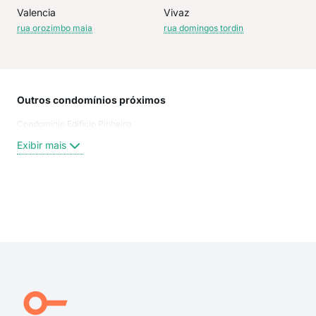
Valencia
Vivaz
rua orozimbo maia
rua domingos tordin
Outros condomínios próximos
Rua
Condominio Edificio Pinheiro
Rua
Rua
Exibir mais
Rua
Rua
Rua 
Mar
Exi
Rua
Rua 
Rua 
RUA
Rua
Rua 