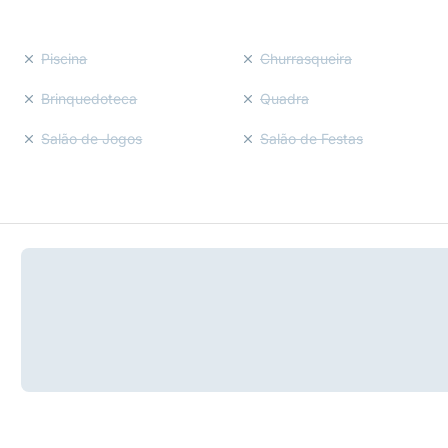
Piscina
Churrasqueira
Brinquedoteca
Quadra
Salão de Jogos
Salão de Festas