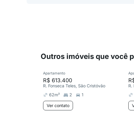
Outros imóveis que você 
Apartamento
Ap
R$ 613.400
R$
R. Fonseca Teles, São Cristóvão
R.
62
m²
2
1
Ver contato
V