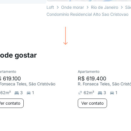
Loft
Onde morar
Rio de Janeiro
Sã
Condomínio Residencial Alto Sao Cristovao
pode gostar
artamento
Apartamento
 619.100
R$ 619.400
 Fonseca Teles, São Cristóvão
R. Fonseca Teles, São Crist
62
m²
3
1
62
m²
3
1
er contato
Ver contato