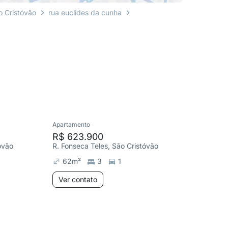
o Cristóvão
rua euclides da cunha
Apartamento
Apartame
R$ 623.900
R$ 299
óvão
R. Fonseca Teles, São Cristóvão
R. São C
62
m²
3
1
1
Ver contato
Ver co