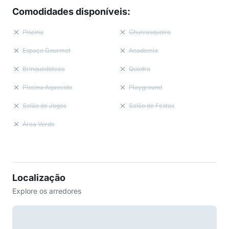
Comodidades disponíveis
:
Piscina
Churrasqueira
Espaço Gourmet
Academia
Brinquedoteca
Quadra
Piscina Aquecida
Playground
Salão de Jogos
Salão de Festas
Área Verde
Localização
Explore os arredores