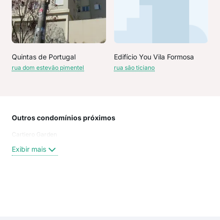
Quintas de Portugal
Edifício You Vila Formosa
rua dom estevão pimentel
rua são ticiano
Outros condomínios próximos
Rua
Cartiero Garden
Ave
Praç
Exibir mais
rua
Tra
Rua
Rua 
Exi
Trav
Rua