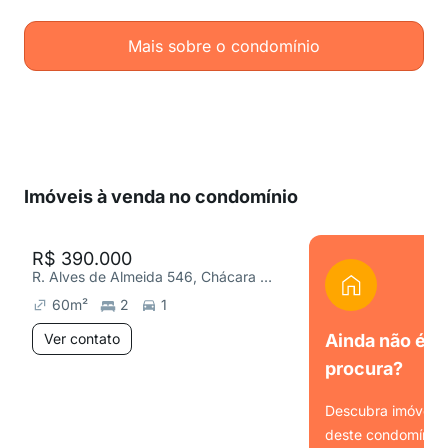
Mais sobre o condomínio
Imóveis à venda no condomínio
R$ 390.000
R. Alves de Almeida 546, Chácara Belenzinho
60
m²
2
1
Ver contato
Ainda não é o
procura?
Descubra imóveis s
deste condomínio.
Ver