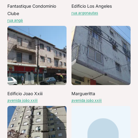
Fantastique Condominio
Edificio Los Angeles
rua argonautas
Clube
rua angá
Edificio Joao Xxiii
Margueritta
avenida joão xxiii
avenida joão xxiii