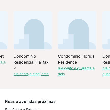
et
Condominio
Condominio Florida
Con
Residencial Halifax
Residence
Res
ta e
2
rua cento e quarenta e
rua 
rua cento e cinqüenta
dois
quat
Ruas e avenidas próximas
Rua Cento e Sessenta