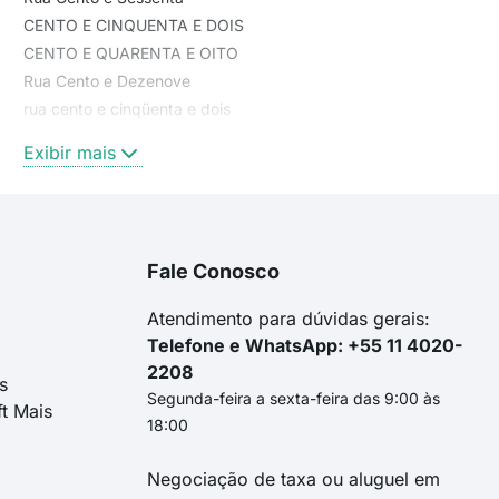
CENTO E CINQUENTA E DOIS
CENTO E QUARENTA E OITO
Rua Cento e Dezenove
rua cento e cinqüenta e dois
rua cento e quarenta e quatro
Exibir mais
Rua Cento e Quarenta e Seis
Rua Cento e Sessenta e Quatro
Rua Cento e Vinte e Três
Rua Cento e Cinqüenta e Quatro
Fale Conosco
Cento e Vinte e Três
Rua Cento e Cinqüenta e Dois
Atendimento para dúvidas gerais:
Telefone e WhatsApp: +55 11 4020-
2208
s
Segunda-feira a sexta-feira das 9:00 às
ft Mais
18:00
Negociação de taxa ou aluguel em