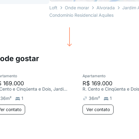
Loft
Onde morar
Alvorada
Jardim 
Condomínio Residencial Aquiles
pode gostar
artamento
Apartamento
$ 169.000
R$ 169.000
R. Cento e Cinqüenta e Dois, Jardim Algarve
36
m²
1
36
m²
1
er contato
Ver contato