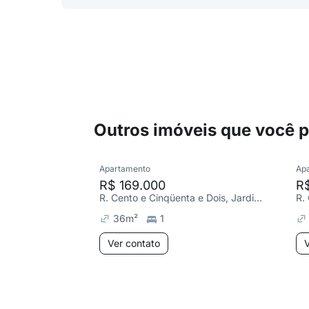
Outros imóveis que você 
Apartamento
Ap
R$ 169.000
R
R. Cento e Cinqüenta e Dois, Jardim Algarve
36
m²
1
Ver contato
V