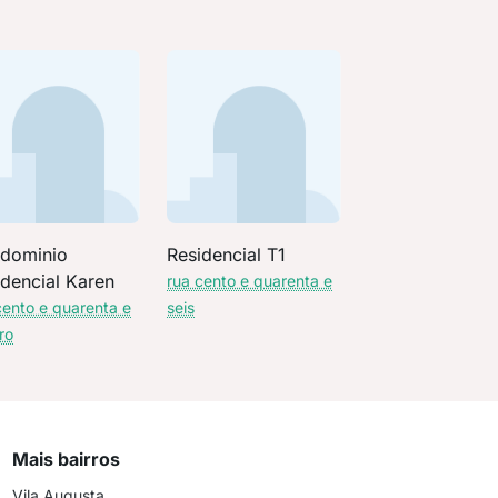
dominio
Residencial T1
idencial Karen
rua cento e quarenta e
cento e quarenta e
seis
ro
Mais bairros
Vila Augusta