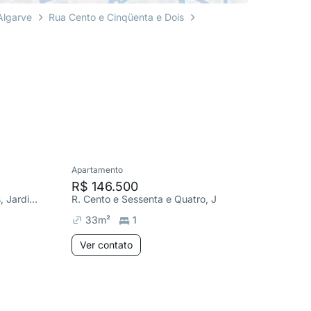
Algarve
Rua Cento e Cinqüenta e Dois
Apartamento
Apartame
R$ 146.500
R$ 146
R. Cento e Cinqüenta e Dois, Jardim Algarve
R. Cento e Sessenta e Quatro, Jardim Algarve
33
m²
1
33
m²
Ver contato
Ver co