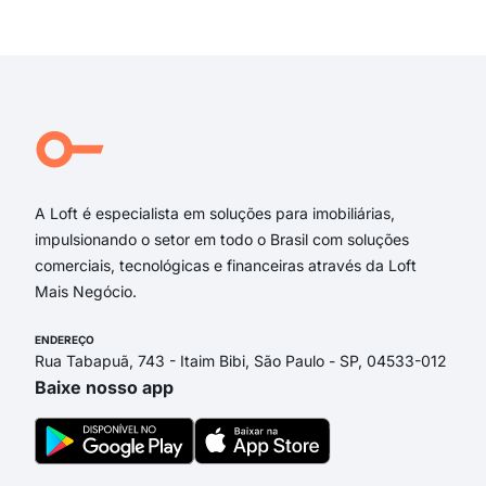
rua 
Exi
rua 
rua
rua 
rua
Rua 
Rua
A Loft é especialista em soluções para imobiliárias,
impulsionando o setor em todo o Brasil com soluções
comerciais, tecnológicas e financeiras através da Loft
Mais Negócio.
ENDEREÇO
Rua Tabapuã, 743 - Itaim Bibi, São Paulo - SP, 04533-012
Baixe nosso app