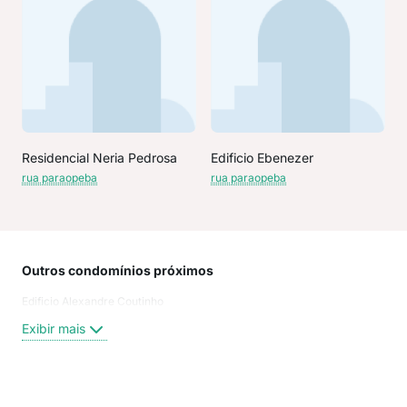
Residencial Neria Pedrosa
Edificio Ebenezer
rua paraopeba
rua paraopeba
Outros condomínios próximos
Rua
Edificio Alexandre Coutinho
Rua
Aust
Exibir mais
São
Rua
Rua