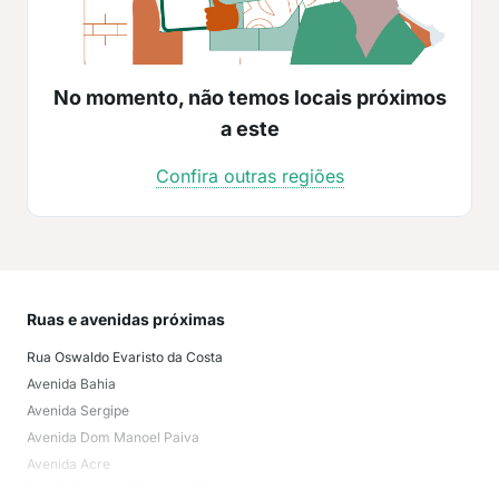
No momento, não temos locais próximos
a este
Confira outras regiões
Ruas e avenidas próximas
Mai
Rua Oswaldo Evaristo da Costa
Ped
Avenida Bahia
Ipês
Avenida Sergipe
Est
Avenida Dom Manoel Paiva
São
Avenida Acre
Tre
Rua Professora Margarida Medeiros
Man