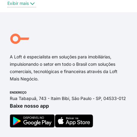
Exibir mais
Exi
Rua Coronel Manoel Henrique Sá Filho
Rua Manoel Madruga
Rua José Jardim
Rua Maria Batista Palitot
Avenida Alagoas
Rua Cônego Luiz Gonzaga de Oliveira
A Loft é especialista em soluções para imobiliárias,
impulsionando o setor em todo o Brasil com soluções
comerciais, tecnológicas e financeiras através da Loft
Mais Negócio.
ENDEREÇO
Rua Tabapuã, 743 - Itaim Bibi, São Paulo - SP, 04533-012
Baixe nosso app