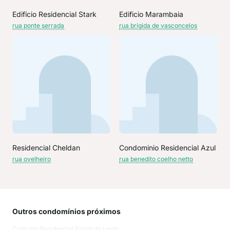
Edifício Residencial Stark
Edificio Marambaia
rua ponte serrada
rua brígida de vasconcelos
Residencial Cheldan
Condominio Residencial Azul
rua ovelheiro
rua benedito coelho netto
Outros condomínios próximos
Rua
Conjunto Residencial Portal do Leste
Rua