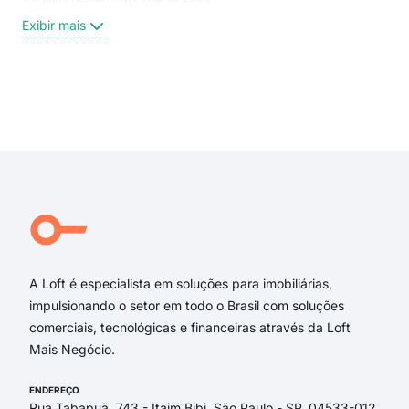
Rua
Exibir mais
Rua
rua 
Rua
Rua 
Exi
Ove
Rua 
rua 
rua 
rua 
Rua
A Loft é especialista em soluções para imobiliárias,
impulsionando o setor em todo o Brasil com soluções
comerciais, tecnológicas e financeiras através da Loft
Mais Negócio.
ENDEREÇO
Rua Tabapuã, 743 - Itaim Bibi, São Paulo - SP, 04533-012