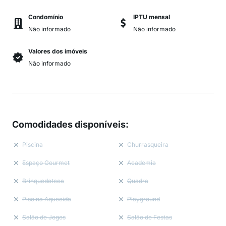
Condomínio
IPTU mensal
Não informado
Não informado
Valores dos imóveis
Não informado
Comodidades disponíveis
:
Piscina
Churrasqueira
Espaço Gourmet
Academia
Brinquedoteca
Quadra
Piscina Aquecida
Playground
Salão de Jogos
Salão de Festas