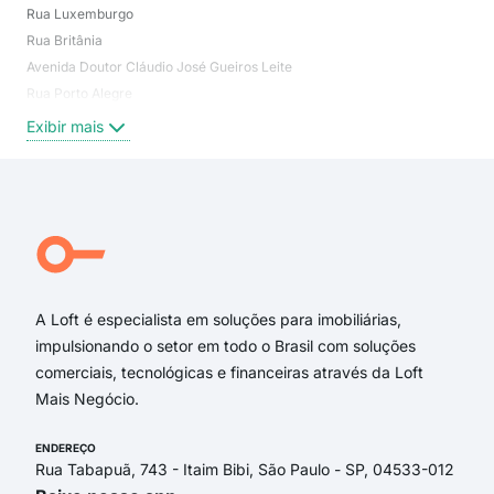
Rua Luxemburgo
Nos
Rua Britânia
Pau
Avenida Doutor Cláudio José Gueiros Leite
Exi
Rua Porto Alegre
Exibir mais
A Loft é especialista em soluções para imobiliárias,
impulsionando o setor em todo o Brasil com soluções
comerciais, tecnológicas e financeiras através da Loft
Mais Negócio.
ENDEREÇO
Rua Tabapuã, 743 - Itaim Bibi, São Paulo - SP, 04533-012