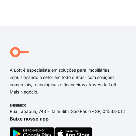
Rua
Rua
Exi
Rua 
rua 
rua 
rua 
Rua
Rua
A Loft é especialista em soluções para imobiliárias,
impulsionando o setor em todo o Brasil com soluções
comerciais, tecnológicas e financeiras através da Loft
Mais Negócio.
ENDEREÇO
Rua Tabapuã, 743 - Itaim Bibi, São Paulo - SP, 04533-012
Baixe nosso app