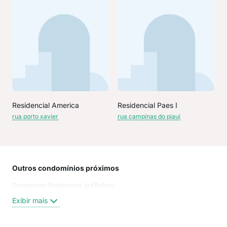
Residencial America
Residencial Paes I
rua porto xavier
rua campinas do piauí
Outros condomínios próximos
Rua
Condominio Residencial Jad Bellavi
Rua 
Baix
Exibir mais
rua 
Cam