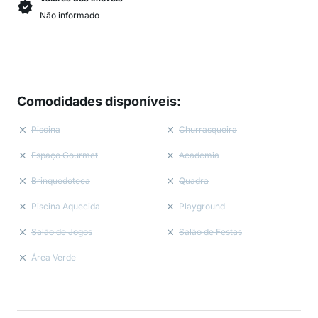
Não informado
Comodidades disponíveis
:
Piscina
Churrasqueira
Espaço Gourmet
Academia
Brinquedoteca
Quadra
Piscina Aquecida
Playground
Salão de Jogos
Salão de Festas
Área Verde