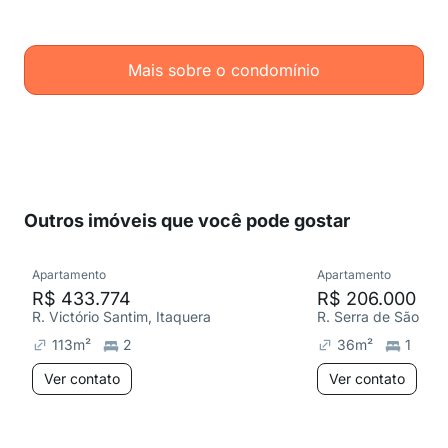
Mais sobre o condomínio
Outros imóveis que você pode gostar
Apartamento
Apartamento
R$ 433.774
R$ 206.000
R. Victório Santim, Itaquera
113
m²
2
36
m²
1
Ver contato
Ver contato