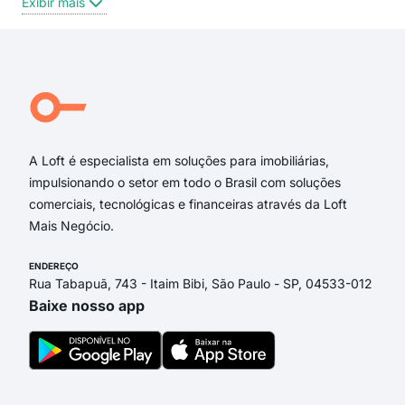
Exibir mais
Exi
Rua Duque de Caxias
Rua Teresópolis
Avenida Ouro Verde
Rua Volta Redonda
Rua Antônio Rolim
Rua Itaocara
A Loft é especialista em soluções para imobiliárias,
impulsionando o setor em todo o Brasil com soluções
comerciais, tecnológicas e financeiras através da Loft
Mais Negócio.
ENDEREÇO
Rua Tabapuã, 743 - Itaim Bibi, São Paulo - SP, 04533-012
Baixe nosso app