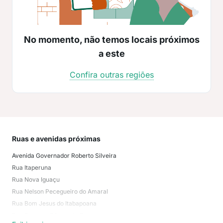
No momento, não temos locais próximos
a este
Confira outras regiões
Ruas e avenidas próximas
Mai
Avenida Governador Roberto Silveira
Cos
Rua Itaperuna
Jar
Rua Nova Iguaçu
Our
Rua Nelson Pecegueiro do Amaral
Jard
Rua Bom Jesus do Itabapoana
Rec
Rua Pompeu Côrrea da Gama
Atlâ