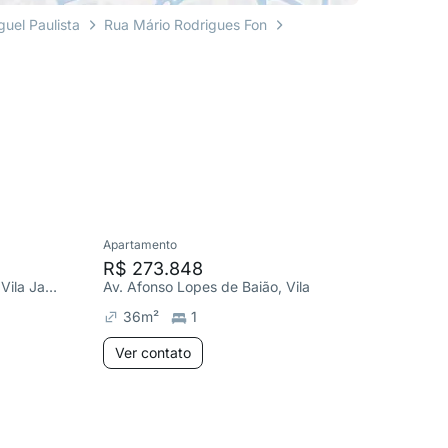
uel Paulista
Rua Mário Rodrigues Fon
Apartamento
Apartame
R$ 273.848
R$ 251
Av. Afonso Lopes de Baião, Vila Jacuí
Av. Afonso Lopes de Baião, Vila Jacuí
36
m²
1
33
m²
Ver contato
Ver co