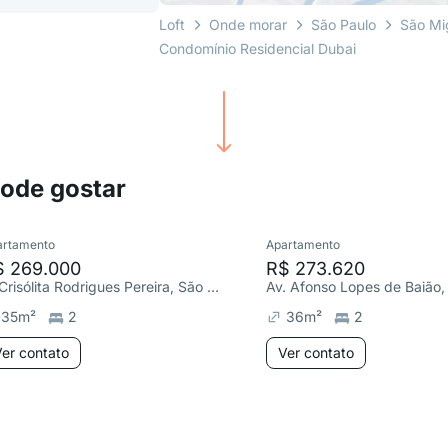
Loft
Onde morar
São Paulo
São Mig
Condomínio Residencial Dubai
pode gostar
artamento
Apartamento
$ 269.000
R$ 273.620
R. Crisólita Rodrigues Pereira, São Miguel Paulista
35
m²
2
36
m²
2
er contato
Ver contato