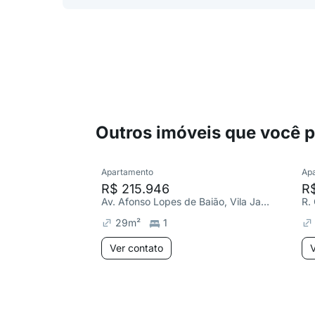
Outros imóveis que você 
Apartamento
Ap
R$ 215.946
R
Av. Afonso Lopes de Baião, Vila Jacuí
29
m²
1
Ver contato
V