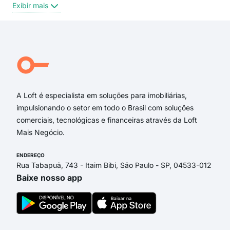
Exibir mais
Exi
Rua Altamiro Guimarães
Rua Minas Gerais
Rua Germano Siebert
Rua Princesa Izabel
Rua dos Ferroviários
Rua Augusto Severo
A Loft é especialista em soluções para imobiliárias,
impulsionando o setor em todo o Brasil com soluções
comerciais, tecnológicas e financeiras através da Loft
Mais Negócio.
ENDEREÇO
Rua Tabapuã, 743 - Itaim Bibi, São Paulo - SP, 04533-012
Baixe nosso app