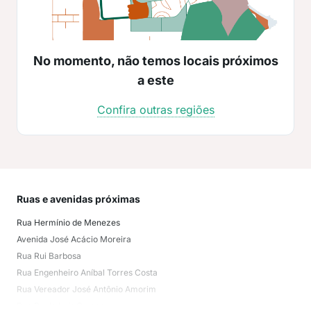
No momento, não temos locais próximos
a este
Confira outras regiões
Ruas e avenidas próximas
Mai
Rua Hermínio de Menezes
Hum
Avenida José Acácio Moreira
Ofic
Rua Rui Barbosa
Mor
Rua Engenheiro Aníbal Torres Costa
Mon
Rua Vereador José Antônio Amorim
Con
Rua Paulo Luís Gomes
Deh