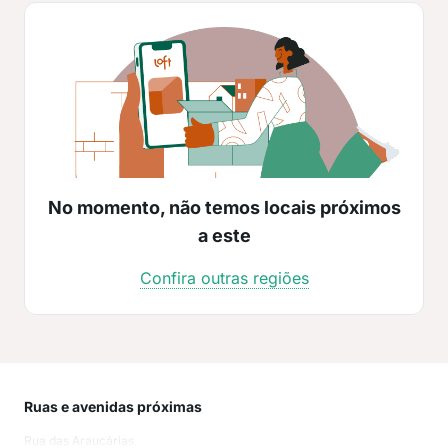
No momento, não temos locais próximos
a este
Confira outras regiões
Ruas e avenidas próximas
Mai
Rua das Araucárias
Cen