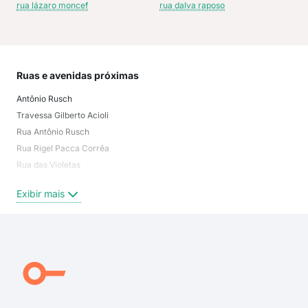
rua lázaro moncef
rua dalva raposo
Ruas e avenidas próximas
Mai
Antônio Rusch
Mur
Travessa Gilberto Acioli
Tri
Rua Antônio Rusch
Mar
Rua Rigel Pacca Corrêa
Pen
Rua das Violetas
Mar
Rua Portugal
Mar
Exibir mais
Exi
Rua Expedicionário José Pessoto Sobrinho
Avenida dos Ipês
Rua Expedicionário João Lopes Filho
Rua Samambaia
Rua Antônio Alves Belmont
rua das violetas