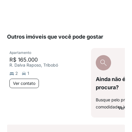
Outros imóveis que você pode gostar
Apartamento
R$ 165.000
R. Dalva Raposo, Tribobó
2
1
Ainda não é o
Ver contato
procura?
Busque pelo preço,
comodidades ideai
Ver ma