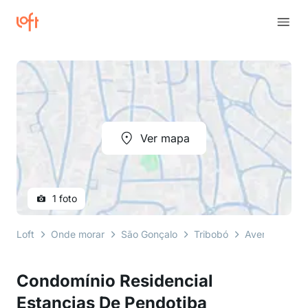
Ver mapa
1 foto
Loft
Onde morar
São Gonçalo
Tribobó
Avenida dos I
Condomínio Residencial
Estancias De Pendotiba